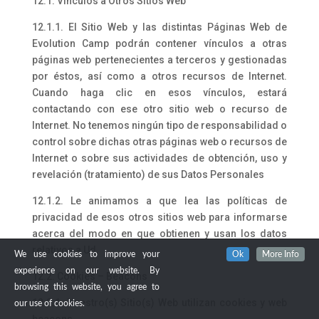
12.1. Vínculos a Otros Sitios Web
12.1.1. El Sitio Web y las distintas Páginas Web de
Evolution Camp podrán contener vínculos a otras
páginas web pertenecientes a terceros y gestionadas
por éstos, así como a otros recursos de Internet.
Cuando haga clic en esos vínculos, estará
contactando con ese otro sitio web o recurso de
Internet. No tenemos ningún tipo de responsabilidad o
control sobre dichas otras páginas web o recursos de
Internet o sobre sus actividades de obtención, uso y
revelación (tratamiento) de sus Datos Personales
12.1.2. Le animamos a que lea las políticas de
privacidad de esos otros sitios web para informarse
acerca del modo en que obtienen y usan los datos
relativos a Ud.
We use cookies to improve your
Ok
More Info
experience on our website. By
12.2. Cookies – Beacons
browsing this website, you agree to
12.2.1. Nuestro(s) Sitio(s) Web utilizan cookies y web
our use of cookies.