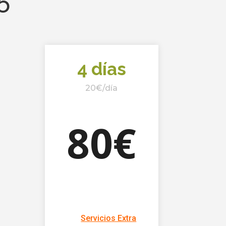
4 días
20€/día
80€
Servicios Extra