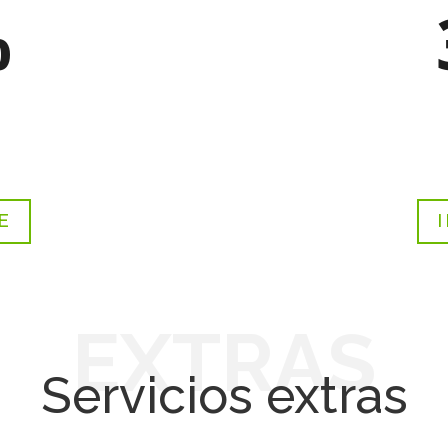
%
E
EXTRAS
Servicios extras