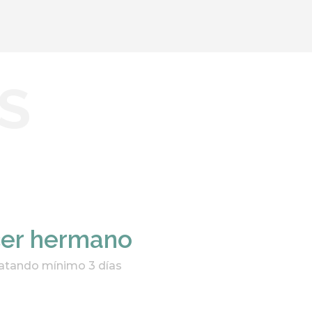
S
cer hermano
atando mínimo 3 días