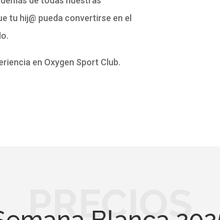
además de todas nuestras
ue tu hij@ pueda convertirse en el
do.
riencia en Oxygen Sport Club.
PRECIOS
Semana Blanca 202