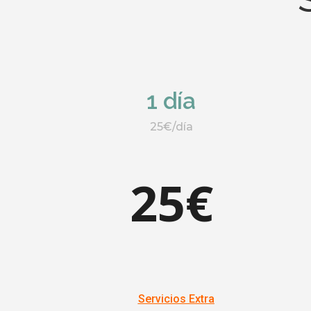
1 día
25€/día
25€
Servicios Extra