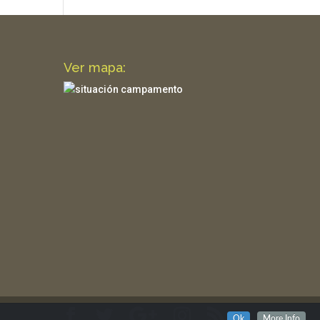
Ver mapa:
Ok
More Info