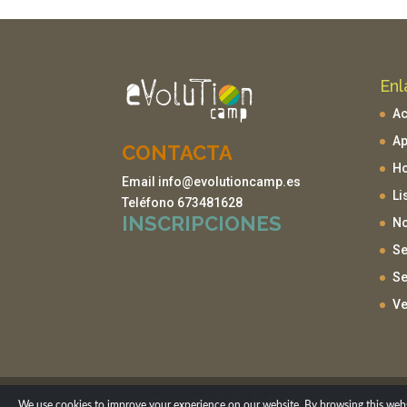
Enl
Ac
Ap
CONTACTA
H
Email info@evolutioncamp.es
Li
Teléfono 673481628
INSCRIPCIONES
No
Se
Se
Ve
Evolutioncamp 2020- Todos los derechos rese
We use cookies to improve your experience on our website. By browsing this websi