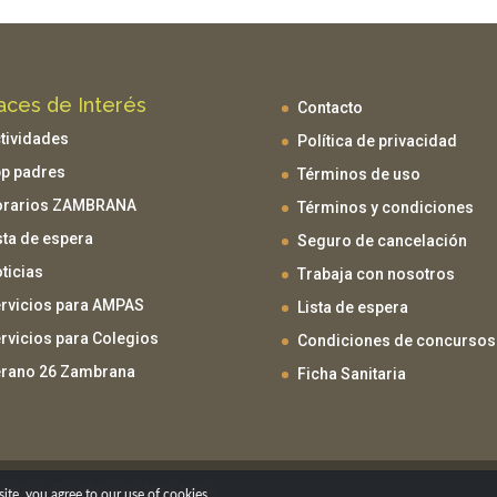
aces de Interés
Contacto
tividades
Política de privacidad
p padres
Términos de uso
orarios ZAMBRANA
Términos y condiciones
sta de espera
Seguro de cancelación
ticias
Trabaja con nosotros
rvicios para AMPAS
Lista de espera
rvicios para Colegios
Condiciones de concursos
rano 26 Zambrana
Ficha Sanitaria
rvados.
Diseño web Agostudio
te, you agree to our use of cookies.