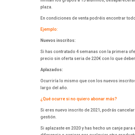
limitan los grupos a 15 alumnos, desaparecerán l
plaza.
En condiciones de venta podréis encontrar tod
Ejemplo:
Nuevos inscritos:
Si has contratado 4 semanas con la primera ofer
precio sin oferta seria de 220€ con lo que debe
Aplazados:
Ocurriría lo mismo que con los nuevos inscritos
largo del año.
¿Qué ocurre si no quiero abonar más?
Si eres nuevo inscrito de 2021, podrás cancela
gestión.
Si aplazaste en 2020 y has hecho un canje para