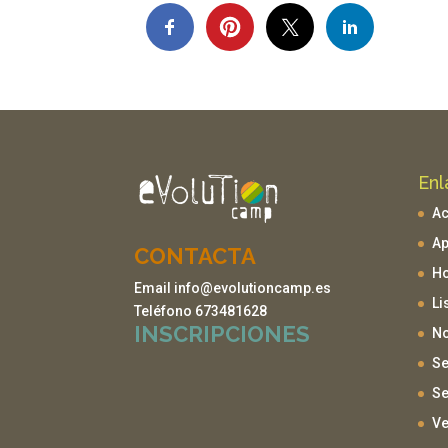
Enl
Ac
Ap
CONTACTA
H
Email info@evolutioncamp.es
Li
Teléfono 673481628
INSCRIPCIONES
No
Se
Se
Ve