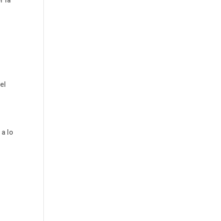
r la
el
 a lo