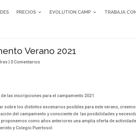
ADES
PRECIOS
EVOLUTION CAMP
TRABAJA CO
mento Verano 2021
dres
|
0 Comentarios
 de las inscripciones para el campamento 2021.
r sobre los distintos escenarios posibles para este verano, creem
ación del campamento y consciente de las posibilidades y necesi
o, proponemos como años anteriores una amplia oferta de actividad
berinto y Colegio Puertosol.