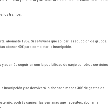
a 1ª oferta y 2ª oferta y se debería abonar la diferencia para obtene
os los tramos.
ta, abonaste 180€. Si se tuviera que aplicar la reducción de grupos, 
rías abonar 40€ para completar la inscripción.
 y además seguirían con la posibilidad de canje por otros servicios
r la inscripción y se devolverá lo abonado menos 30€ de gastos de
 este año, podrás canjear las semanas que necesites, abonar la