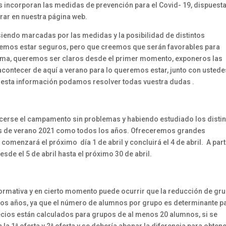
 incorporan las medidas de prevención para el Covid- 19, dispuest
rar en nuestra página web.
siendo marcadas por las medidas y la posibilidad de distintos
demos estar seguros, pero que creemos que serán favorables para
orma, queremos ser claros desde el primer momento, exponeros las
contecer de aquí a verano para lo queremos estar, junto con ustedes
esta información podamos resolver todas vuestra dudas .
cerse el campamento sin problemas y habiendo estudiado los distin
s de verano 2021 como todos los años. Ofreceremos grandes
comenzará el próximo día 1 de abril y concluirá el 4 de abril. A part
sde el 5 de abril hasta el próximo 30 de abril.
normativa y en cierto momento puede ocurrir que la reducción de gr
 los años, ya que el número de alumnos por grupo es determinante p
ecios están calculados para grupos de al menos 20 alumnos, si se